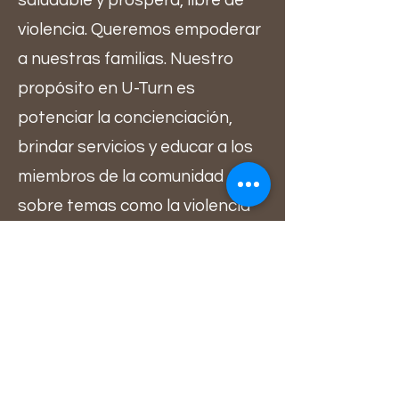
saludable y próspera, libre de
violencia. Queremos empoderar
a nuestras familias. Nuestro
propósito en U-Turn es
potenciar la concienciación,
brindar servicios y educar a los
miembros de la comunidad
sobre temas como la violencia
doméstica, el abuso de drogas,
la falta de vivienda y las
enfermedades mentales y su
impacto en la familia. También
nos asociamos con otras
agencias para aprovechar los