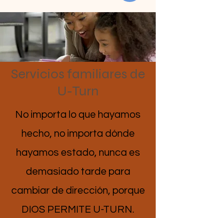
Servicios familiares de
U-Turn
No importa lo que hayamos
hecho, no importa dónde
hayamos estado, nunca es
demasiado tarde para
cambiar de dirección, porque
DIOS PERMITE U-TURN.