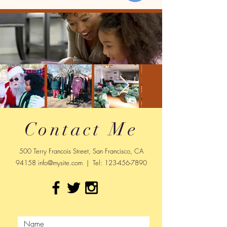
Contact Me
500 Terry Francois Street, San Francisco, CA
94158
info@mysite.com
| Tel:
123-456-7890