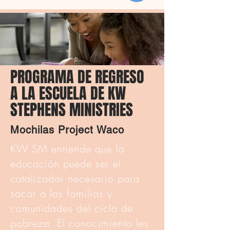
PROGRAMA DE REGRESO
A LA ESCUELA DE KW
STEPHENS MINISTRIES
Mochilas Project Waco
KW SM entiende que la
educación puede ser el
catalizador necesario para
sacar a las familias y
comunidades del ciclo de
pobreza. El conocimiento les