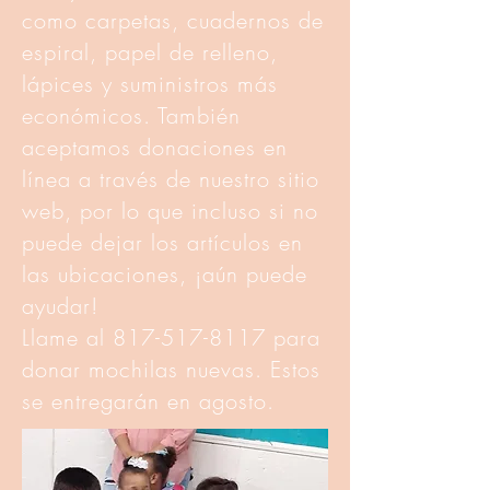
como carpetas, cuadernos de
espiral, papel de relleno,
lápices y suministros más
económicos. También
aceptamos donaciones en
línea a través de nuestro sitio
web, por lo que incluso si no
puede dejar los artículos en
las ubicaciones, ¡aún puede
ayudar!
Llame al
817-517-8117
para
donar mochilas nuevas. Estos
se entregarán en agosto.